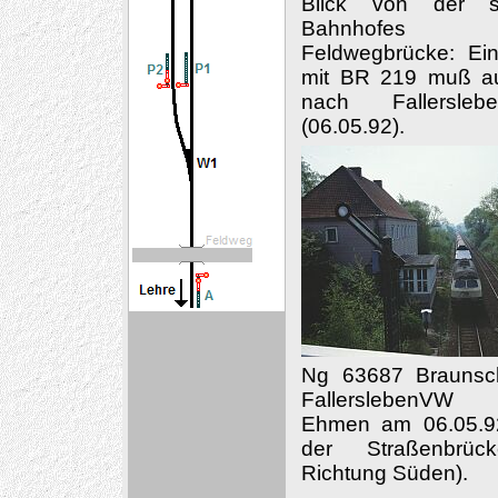
Blick von der s
Bahnhofes g
Feldwegbrücke: Ei
mit BR 219 muß a
nach Fallersle
(06.05.92).
Ng 63687 Braunsc
FallerslebenVW 
Ehmen am 06.05.92
der Straßenbr
Richtung Süden).