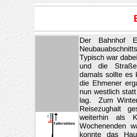
Der Bahnhof 
Neubauabschnitts
Typisch war dabe
und die Straße
damals sollte es
die Ehmener erga
nun westlich stat
lag. Zum Winte
Reisezughalt g
weiterhin als 
Wochenenden wa
konnte das Haup