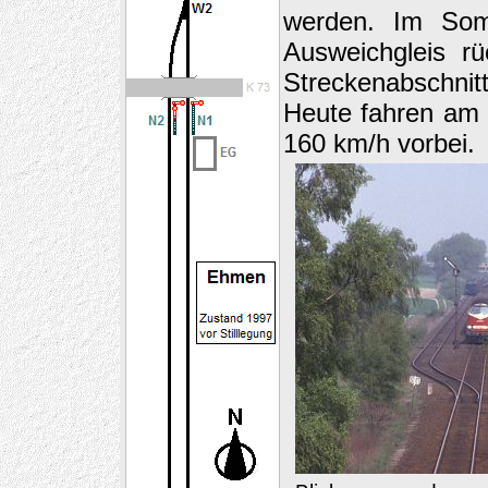
werden.
Im Som
Ausweichgleis r
Streckenabschnit
Heute fah
ren am
160 km/h vorbei.