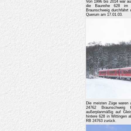
Von 1996 bis 2014 war au
die Baureihe 628 im 
Braunschweig durchfährt d
Querum am 17.01.03.
Die meisten Züge waren a
24762 Braunschweig 
außerplanmäßig auf Glei
hintere 628 in Wittingen 
RB 24763 zurück.