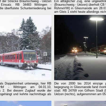
f der Strecke Braunschweig - Uelzen
Ein alltäglicher Zug, eine ungewöhn
Einsatz. RB 34483 Wittingen -
(Braunschweig - Uelzen) überholt CB
ie überflutete Schunterniederung bei
RühmeVW)
in Gliesmarode am 28.03
am Gleis 1 steht heute allerdings nich
ls Doppeleinheit unterwegs, hier RB
Die von 2000 bis 2014 einzige p
Hbf - Wittingen am 04.01.10,
begegnung in Gliesmarode fand monta
s 2. Bei diesem Zuglauf wurde der
statt: RB 24769 von Gifhorn Stadt 
abgehängt und kehrte nachmittags als
Uelzen (rechts), aufgenommen am 05.