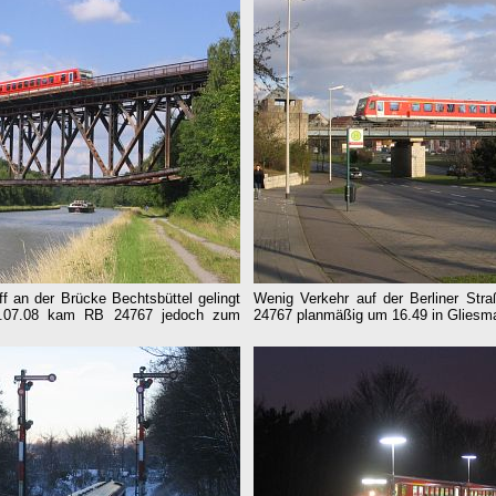
f an der Brücke Bechtsbüttel gelingt
Wenig Verkehr auf der Berliner Str
05.07.08 kam RB 24767 jedoch zum
24767 planmäßig um 16.49 in Gliesma