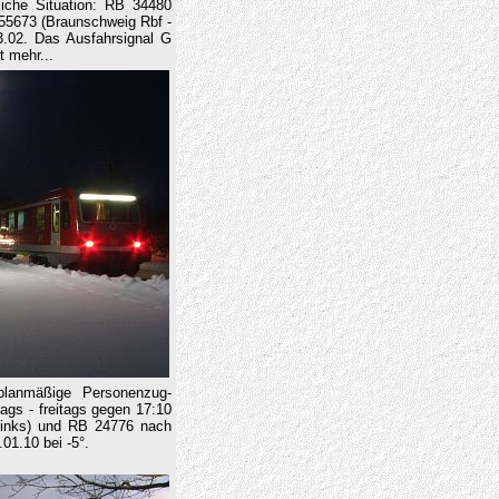
liche Situation: RB 34480
 55673 (Braunschweig Rbf -
.02. Das Ausfahrsignal G
t mehr...
lanmäßige Personenzug-
gs - freitags gegen 17:10
(links) und RB 24776 nach
01.10 bei -5°.